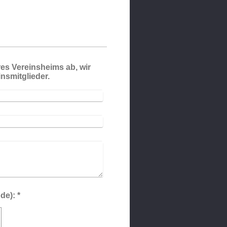
es Vereinsheims ab, wir
insmitglieder.
Captcha (Spam-Schutz-Code): *