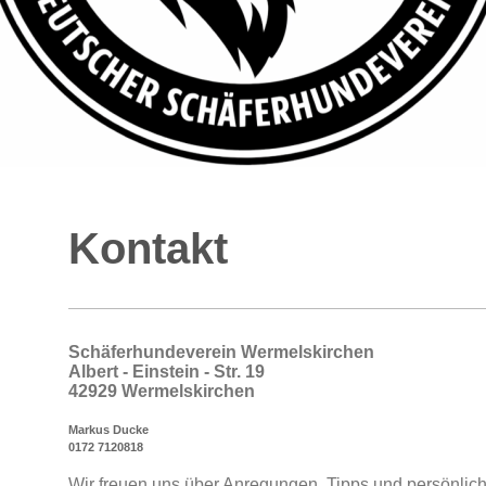
Kontakt
Schäferhundeverein Wermelskirchen
Albert - Einstein - Str. 19
42929 Wermelskirchen
Markus Ducke
0172 7120818
Wir freuen uns über Anregungen, Tipps und persönli