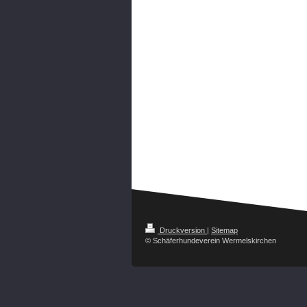
Druckversion
|
Sitemap
© Schäferhundeverein Wermelskirchen