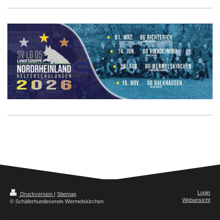
Login
Druckversion
|
Sitemap
Webansicht
© Schäferhundeverein Wermelskirchen